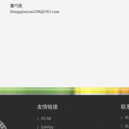
董巧燕
Dongqiaoyan1206@163.com
友情链接
联
四
RCSB
四
ExPASy