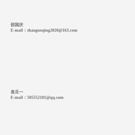
邵国庆
E-mail：shaoguoqing2020@163.com
袁旦一
E-mail：505552101@qq.com