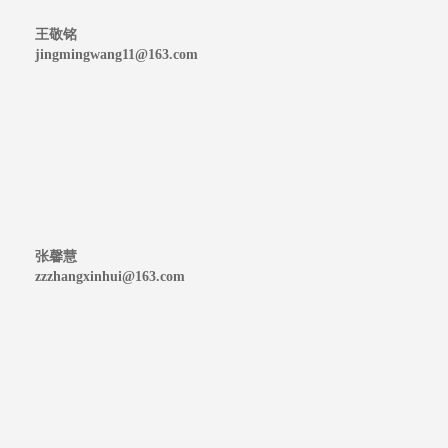
王敬铭
jingmingwang11@163.com
张馨慧
zzzhangxinhui@163.com